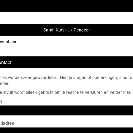
Sarah Kurvink
Reageer
count aan
.
ntact
ties worden zeer gewaardeerd. Heb je vragen of opmerkingen, stuur dan
nder.
e invult wordt alleen gebruikt om je reactie te versturen en verder niet.
m
iladres