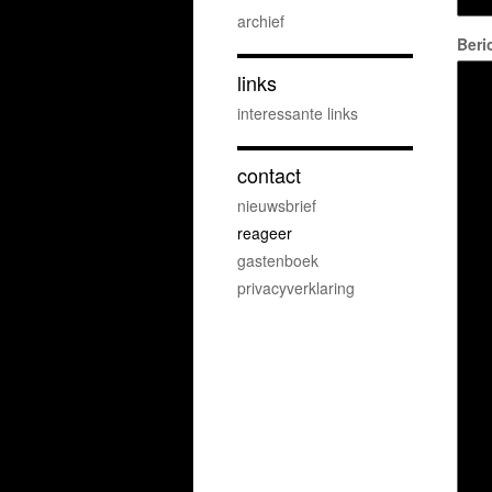
archief
Beri
links
interessante links
contact
nieuwsbrief
reageer
gastenboek
privacyverklaring