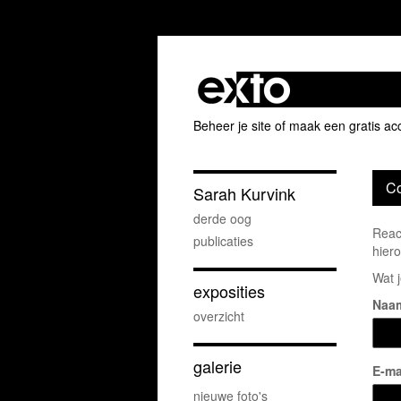
Beheer je site
of
maak een gratis ac
Co
Sarah Kurvink
derde oog
Reac
publicaties
hiero
Wat j
exposities
Naa
overzicht
galerie
E-ma
nieuwe foto's