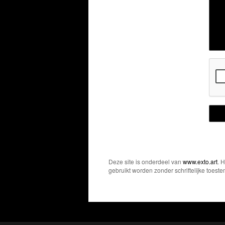
Deze site is onderdeel van
www.exto.art
. 
gebruikt worden zonder schriftelijke toest