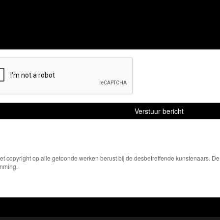
Het copyright op alle getoonde werken berust bij de desbetreffende kunstenaars. 
emming.