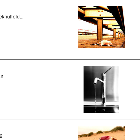
eknuffeld...
an
 2