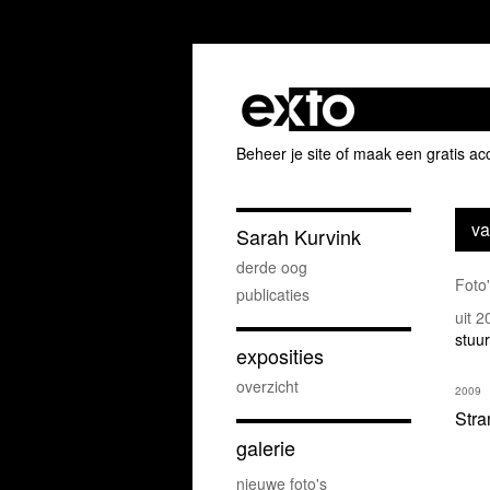
Beheer je site
of
maak een gratis ac
va
Sarah Kurvink
derde oog
Foto
publicaties
uit 
stuur
exposities
overzicht
2009
Stra
galerie
nieuwe foto's