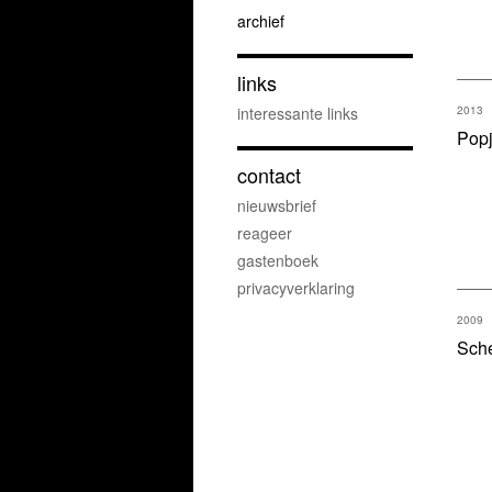
archief
links
interessante links
2013
Popj
contact
nieuwsbrief
reageer
gastenboek
privacyverklaring
2009
Sch