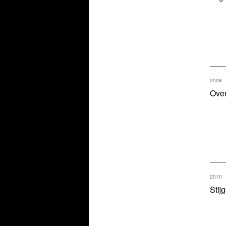
2008
Ove
2010
Stij