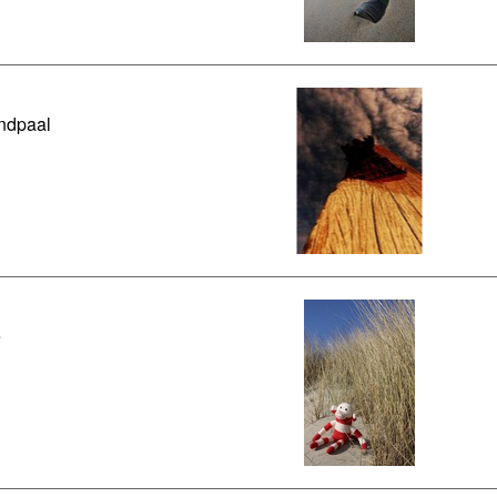
ndpaal
e