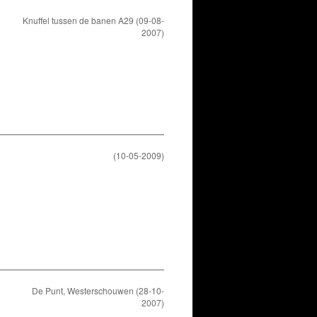
Knuffel tussen de banen A29 (09-08-
2007)
(10-05-2009)
De Punt, Westerschouwen (28-10-
2007)