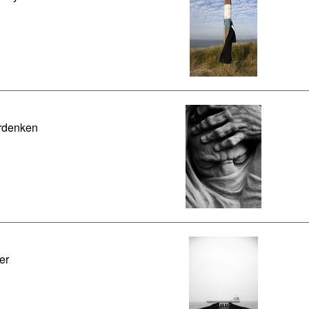
rdenken
ger