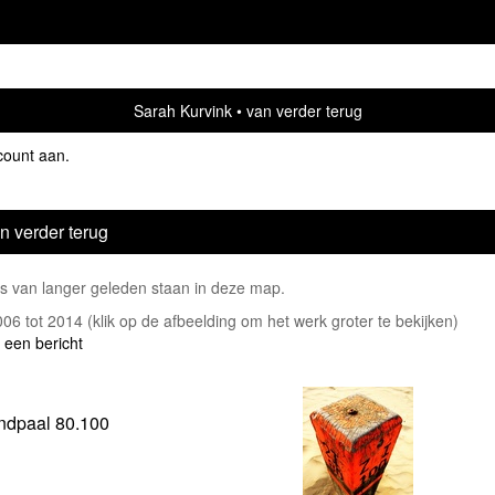
Sarah Kurvink
van verder terug
count aan
.
n verder terug
's van langer geleden staan in deze map.
2006 tot 2014
(klik op de afbeelding om het werk groter te bekijken)
 een bericht
ndpaal 80.100