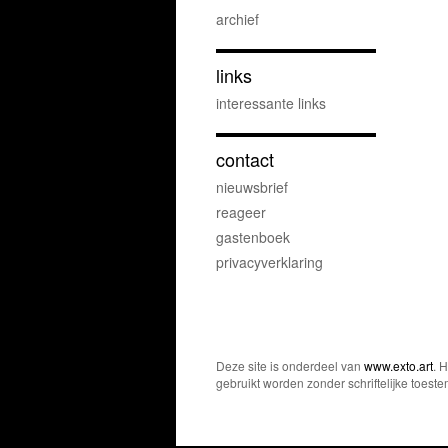
archief
links
interessante links
contact
nieuwsbrief
reageer
gastenboek
privacyverklaring
Deze site is onderdeel van
www.exto.art
. 
gebruikt worden zonder schriftelijke toest