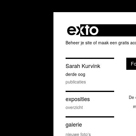
Beheer je site
of
maak een gratis ac
Fo
Sarah Kurvink
derde oog
publicaties
De 
exposities
m
overzicht
galerie
nieuwe foto's