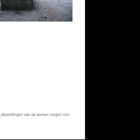
Houtdok
De afbeeldingen van de werken mogen niet