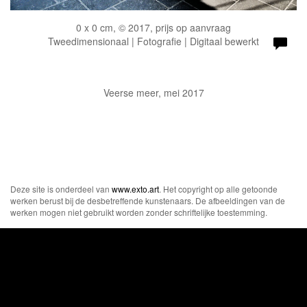
0 x 0 cm, © 2017, prijs op aanvraag
Tweedimensionaal | Fotografie | Digitaal bewerkt
Veerse meer, mei 2017
Deze site is onderdeel van
www.exto.art
. Het copyright op alle getoonde
werken berust bij de desbetreffende kunstenaars. De afbeeldingen van de
werken mogen niet gebruikt worden zonder schriftelijke toestemming.