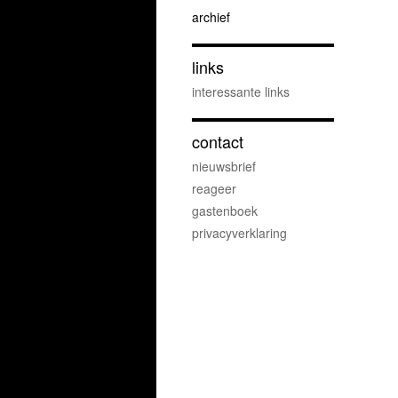
archief
links
interessante links
contact
nieuwsbrief
reageer
gastenboek
privacyverklaring